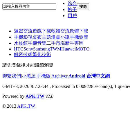
綜合
搜尋
帖子
用戶
遊戲交流
遊戲下載
軟體交流
軟體下載
手機影視
桌布主題
漫畫小說
手機鈴聲
水族館
手機音樂
二手市場
新手專區
HTC
Sony
Samsung
TWM
Huawei
MOTO
解密技術
繁化技術
請先登錄後才能繼續瀏覽
聯繫我們
|
小黑屋
|
手機版
|
Archiver
|
Android 台灣中文網
GMT+8, 2026-8-7 23:44
, Processed in 0.009228 second(s), 1 quer
Powered by
APK.TW
v2.0
© 2013
APK.TW