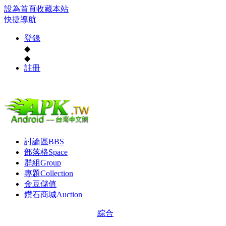
設為首頁
收藏本站
快捷導航
登錄
◆
◆
註冊
討論區
BBS
部落格
Space
群組
Group
專題
Collection
金豆儲值
鑽石商城
Auction
綜合