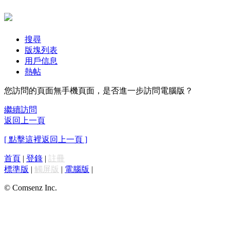
搜尋
版塊列表
用戶信息
熱帖
您訪問的頁面無手機頁面，是否進一步訪問電腦版？
繼續訪問
返回上一頁
[ 點擊這裡返回上一頁 ]
首頁
|
登錄
|
註冊
標準版
|
觸屏版
|
電腦版
|
© Comsenz Inc.