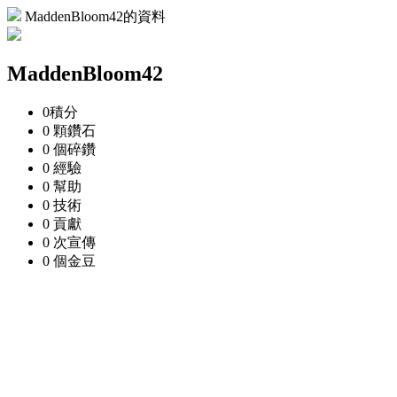
MaddenBloom42的資料
MaddenBloom42
0
積分
0 顆
鑽石
0 個
碎鑽
0
經驗
0
幫助
0
技術
0
貢獻
0 次
宣傳
0 個
金豆