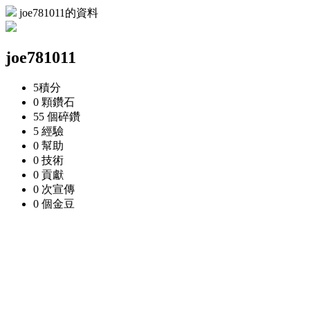
joe781011的資料
joe781011
5
積分
0 顆
鑽石
55 個
碎鑽
5
經驗
0
幫助
0
技術
0
貢獻
0 次
宣傳
0 個
金豆