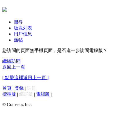
搜尋
版塊列表
用戶信息
熱帖
您訪問的頁面無手機頁面，是否進一步訪問電腦版？
繼續訪問
返回上一頁
[ 點擊這裡返回上一頁 ]
首頁
|
登錄
|
註冊
標準版
|
觸屏版
|
電腦版
|
© Comsenz Inc.