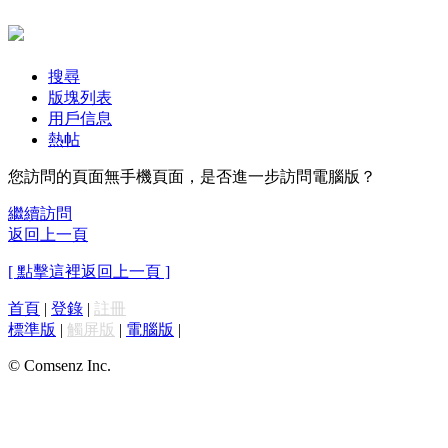
搜尋
版塊列表
用戶信息
熱帖
您訪問的頁面無手機頁面，是否進一步訪問電腦版？
繼續訪問
返回上一頁
[ 點擊這裡返回上一頁 ]
首頁
|
登錄
|
註冊
標準版
|
觸屏版
|
電腦版
|
© Comsenz Inc.