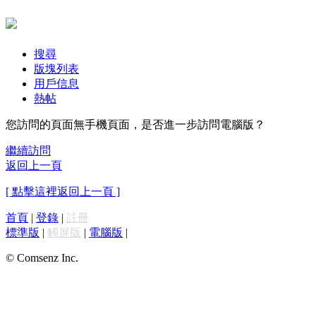
搜尋
版塊列表
用戶信息
熱帖
您訪問的頁面無手機頁面，是否進一步訪問電腦版？
繼續訪問
返回上一頁
[ 點擊這裡返回上一頁 ]
首頁
|
登錄
|
註冊
標準版
|
觸屏版
|
電腦版
|
© Comsenz Inc.