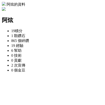
阿炫的資料
阿炫
19
積分
1 顆
鑽石
865 個
碎鑽
19
經驗
6
幫助
0
技術
0
貢獻
2 次
宣傳
0 個
金豆