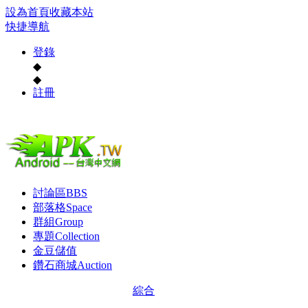
設為首頁
收藏本站
快捷導航
登錄
◆
◆
註冊
討論區
BBS
部落格
Space
群組
Group
專題
Collection
金豆儲值
鑽石商城
Auction
綜合