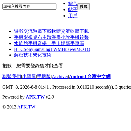
綜合
搜尋
帖子
用戶
遊戲交流
遊戲下載
軟體交流
軟體下載
手機影視
桌布主題
漫畫小說
手機鈴聲
水族館
手機音樂
二手市場
新手專區
HTC
Sony
Samsung
TWM
Huawei
MOTO
解密技術
繁化技術
抱歉，您需要登錄後才能查看
聯繫我們
|
小黑屋
|
手機版
|
Archiver
|
Android 台灣中文網
GMT+8, 2026-8-8 01:41
, Processed in 0.010210 second(s), 3 quer
Powered by
APK.TW
v2.0
© 2013
APK.TW