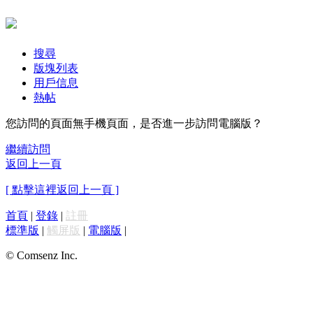
搜尋
版塊列表
用戶信息
熱帖
您訪問的頁面無手機頁面，是否進一步訪問電腦版？
繼續訪問
返回上一頁
[ 點擊這裡返回上一頁 ]
首頁
|
登錄
|
註冊
標準版
|
觸屏版
|
電腦版
|
© Comsenz Inc.