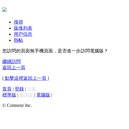
搜尋
版塊列表
用戶信息
熱帖
您訪問的頁面無手機頁面，是否進一步訪問電腦版？
繼續訪問
返回上一頁
[ 點擊這裡返回上一頁 ]
首頁
|
登錄
|
註冊
標準版
|
觸屏版
|
電腦版
|
© Comsenz Inc.