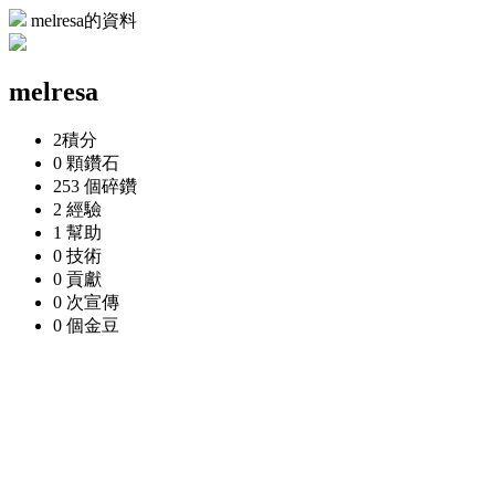
melresa的資料
melresa
2
積分
0 顆
鑽石
253 個
碎鑽
2
經驗
1
幫助
0
技術
0
貢獻
0 次
宣傳
0 個
金豆