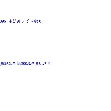
396
|
主題數 0
|
分享數 0