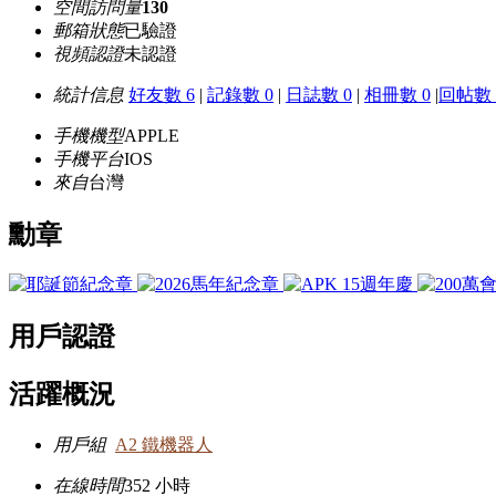
空間訪問量
130
郵箱狀態
已驗證
視頻認證
未認證
統計信息
好友數 6
|
記錄數 0
|
日誌數 0
|
相冊數 0
|
回帖數 
手機機型
APPLE
手機平台
IOS
來自
台灣
勳章
用戶認證
活躍概況
用戶組
A2 鐵機器人
在線時間
352 小時