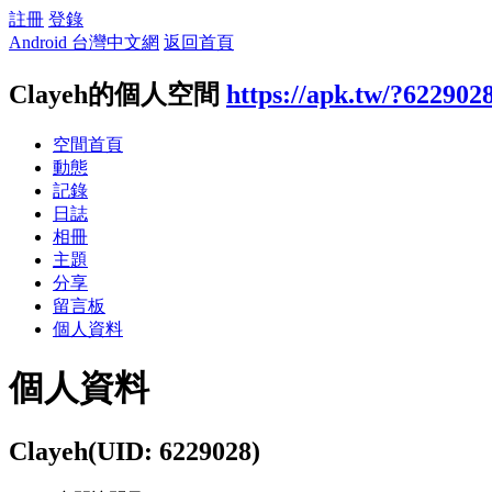
註冊
登錄
Android 台灣中文網
返回首頁
Clayeh的個人空間
https://apk.tw/?622902
空間首頁
動態
記錄
日誌
相冊
主題
分享
留言板
個人資料
個人資料
Clayeh
(UID: 6229028)