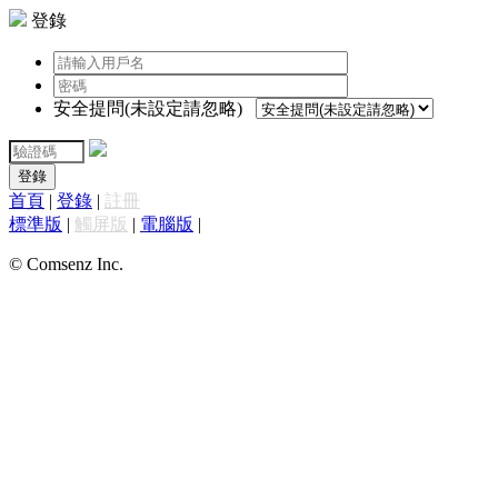
登錄
安全提問(未設定請忽略)
登錄
首頁
|
登錄
|
註冊
標準版
|
觸屏版
|
電腦版
|
© Comsenz Inc.