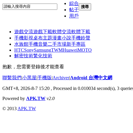
綜合
搜尋
帖子
用戶
遊戲交流
遊戲下載
軟體交流
軟體下載
手機影視
桌布主題
漫畫小說
手機鈴聲
水族館
手機音樂
二手市場
新手專區
HTC
Sony
Samsung
TWM
Huawei
MOTO
解密技術
繁化技術
抱歉，您需要登錄後才能查看
聯繫我們
|
小黑屋
|
手機版
|
Archiver
|
Android 台灣中文網
GMT+8, 2026-8-7 15:20
, Processed in 0.010034 second(s), 3 quer
Powered by
APK.TW
v2.0
© 2013
APK.TW