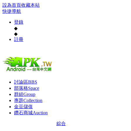
設為首頁
收藏本站
快捷導航
登錄
◆
◆
註冊
討論區
BBS
部落格
Space
群組
Group
專題
Collection
金豆儲值
鑽石商城
Auction
綜合