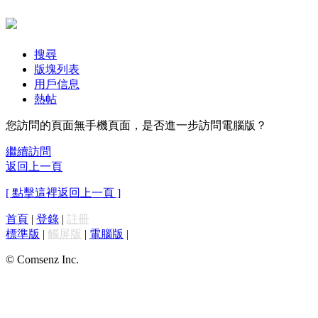
搜尋
版塊列表
用戶信息
熱帖
您訪問的頁面無手機頁面，是否進一步訪問電腦版？
繼續訪問
返回上一頁
[ 點擊這裡返回上一頁 ]
首頁
|
登錄
|
註冊
標準版
|
觸屏版
|
電腦版
|
© Comsenz Inc.