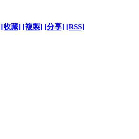
[收藏]
[複製]
[分享]
[RSS]