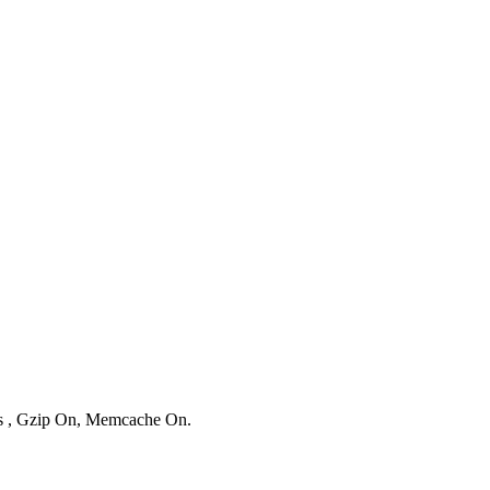
ies , Gzip On, Memcache On.