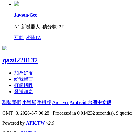
Jayson-Gee
A1 新機器人
積分數: 27
互動
|
收聽TA
qaz0220137
加為好友
給我留言
打個招呼
發送消息
聯繫我們
|
小黑屋
|
手機版
|
Archiver
|
Android 台灣中文網
GMT+8, 2026-8-7 00:28
, Processed in 0.014232 second(s), 9 quer
Powered by
APK.TW
v2.0