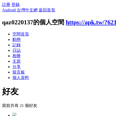
註冊
登錄
Android 台灣中文網
返回首頁
qaz0220137的個人空間
https://apk.tw/?62
空間首頁
動態
記錄
日誌
相冊
主題
分享
留言板
個人資料
好友
當前共有
21
個好友