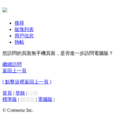
搜尋
版塊列表
用戶信息
熱帖
您訪問的頁面無手機頁面，是否進一步訪問電腦版？
繼續訪問
返回上一頁
[ 點擊這裡返回上一頁 ]
首頁
|
登錄
|
註冊
標準版
|
觸屏版
|
電腦版
|
© Comsenz Inc.