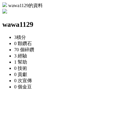
wawa1129的資料
wawa1129
3
積分
0 顆
鑽石
70 個
碎鑽
3
經驗
1
幫助
0
技術
0
貢獻
0 次
宣傳
0 個
金豆