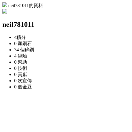
neil781011的資料
neil781011
4
積分
0 顆
鑽石
34 個
碎鑽
4
經驗
0
幫助
0
技術
0
貢獻
0 次
宣傳
0 個
金豆