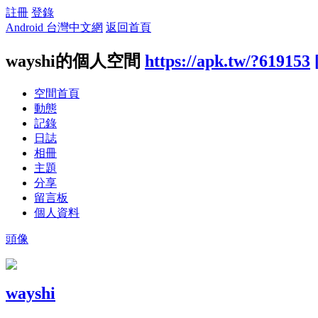
註冊
登錄
Android 台灣中文網
返回首頁
wayshi的個人空間
https://apk.tw/?619153
空間首頁
動態
記錄
日誌
相冊
主題
分享
留言板
個人資料
頭像
wayshi