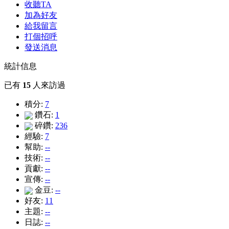
收聽TA
加為好友
給我留言
打個招呼
發送消息
統計信息
已有
15
人來訪過
積分:
7
鑽石:
1
碎鑽:
236
經驗:
7
幫助:
--
技術:
--
貢獻:
--
宣傳:
--
金豆:
--
好友:
11
主題:
--
日誌:
--