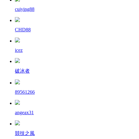
cuiying88
CHD88
icez
破冰者
89561266
angeax31
競技之風