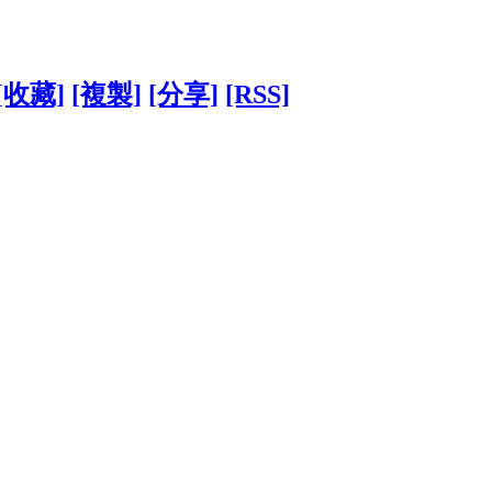
[收藏]
[複製]
[分享]
[RSS]