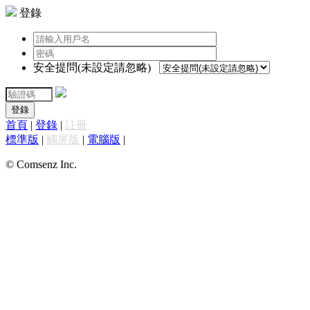
登錄
安全提問(未設定請忽略)
登錄
首頁
|
登錄
|
註冊
標準版
|
觸屏版
|
電腦版
|
© Comsenz Inc.