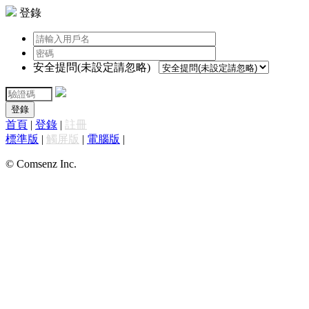
登錄
安全提問(未設定請忽略)
登錄
首頁
|
登錄
|
註冊
標準版
|
觸屏版
|
電腦版
|
© Comsenz Inc.