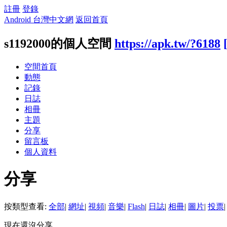
註冊
登錄
Android 台灣中文網
返回首頁
s1192000的個人空間
https://apk.tw/?6188
空間首頁
動態
記錄
日誌
相冊
主題
分享
留言板
個人資料
分享
按類型查看:
全部
|
網址
|
視頻
|
音樂
|
Flash
|
日誌
|
相冊
|
圖片
|
投票
|
現在還沒分享