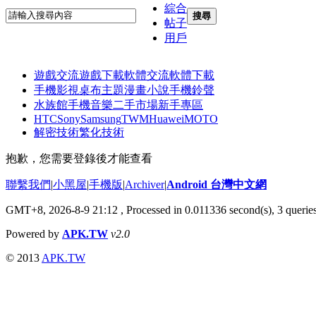
綜合
搜尋
帖子
用戶
遊戲交流
遊戲下載
軟體交流
軟體下載
手機影視
桌布主題
漫畫小說
手機鈴聲
水族館
手機音樂
二手市場
新手專區
HTC
Sony
Samsung
TWM
Huawei
MOTO
解密技術
繁化技術
抱歉，您需要登錄後才能查看
聯繫我們
|
小黑屋
|
手機版
|
Archiver
|
Android 台灣中文網
GMT+8, 2026-8-9 21:12
, Processed in 0.011336 second(s), 3 quer
Powered by
APK.TW
v2.0
© 2013
APK.TW