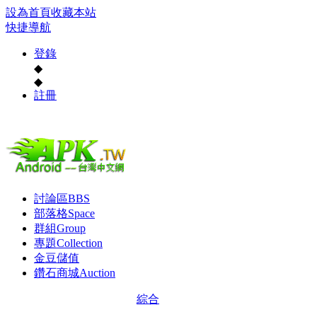
設為首頁
收藏本站
快捷導航
登錄
◆
◆
註冊
討論區
BBS
部落格
Space
群組
Group
專題
Collection
金豆儲值
鑽石商城
Auction
綜合