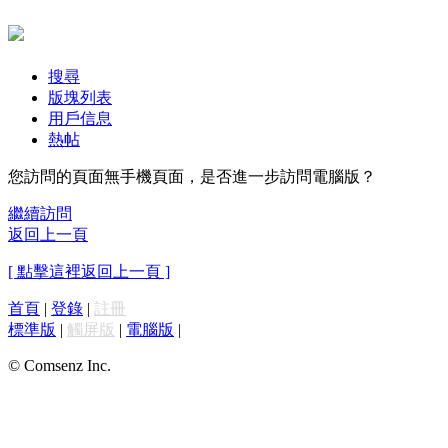
搜尋
版塊列表
用戶信息
熱帖
您訪問的頁面無手機頁面，是否進一步訪問電腦版？
繼續訪問
返回上一頁
[ 點擊這裡返回上一頁 ]
首頁
|
登錄
|
註冊
標準版
|
觸屏版
|
電腦版
|
© Comsenz Inc.