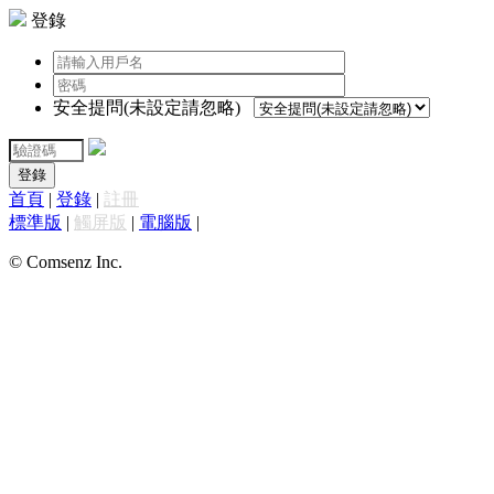
登錄
安全提問(未設定請忽略)
登錄
首頁
|
登錄
|
註冊
標準版
|
觸屏版
|
電腦版
|
© Comsenz Inc.