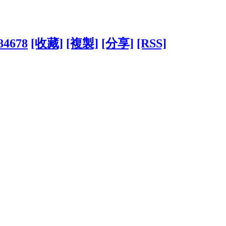
184678
[收藏]
[複製]
[分享]
[RSS]