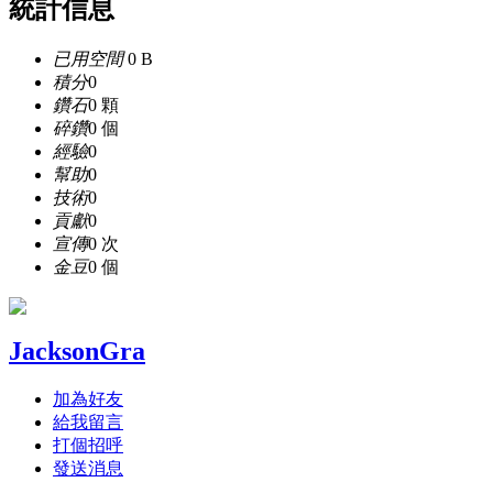
統計信息
已用空間
0 B
積分
0
鑽石
0 顆
碎鑽
0 個
經驗
0
幫助
0
技術
0
貢獻
0
宣傳
0 次
金豆
0 個
JacksonGra
加為好友
給我留言
打個招呼
發送消息