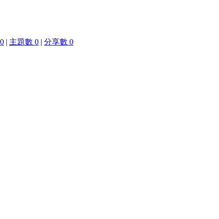
0
|
主題數 0
|
分享數 0