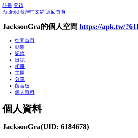
註冊
登錄
Android 台灣中文網
返回首頁
JacksonGra的個人空間
https://apk.tw/?6
空間首頁
動態
記錄
日誌
相冊
主題
分享
留言板
個人資料
個人資料
JacksonGra
(UID: 6184678)