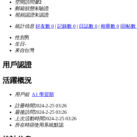
空間訪問量
2
郵箱狀態
未驗證
視頻認證
未認證
統計信息
好友數 0
|
記錄數 0
|
日誌數 0
|
相冊數 0
|
回帖數 
性別
男
生日
-
來自
台灣
用戶認證
活躍概況
用戶組
A1 學習期
註冊時間
2024-2-25 03:26
最後訪問
2024-2-25 03:26
上次活動時間
2024-2-25 03:26
所在時區
使用系統默認