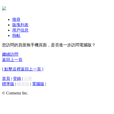
搜尋
版塊列表
用戶信息
熱帖
您訪問的頁面無手機頁面，是否進一步訪問電腦版？
繼續訪問
返回上一頁
[ 點擊這裡返回上一頁 ]
首頁
|
登錄
|
註冊
標準版
|
觸屏版
|
電腦版
|
© Comsenz Inc.