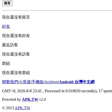
留言
現在還沒有留言
好友
現在還沒有好友
最近訪客
現在還沒有訪客
群組
現在還沒有群組
聯繫我們
|
小黑屋
|
手機版
|
Archiver
|
Android 台灣中文網
GMT+8, 2026-8-8 23:41
, Processed in 0.018650 second(s), 17 que
Powered by
APK.TW
v2.0
© 2013
APK.TW