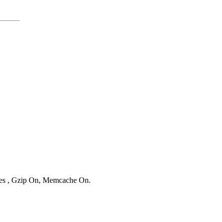
ries , Gzip On, Memcache On.