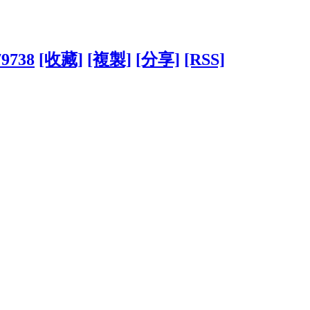
79738
[收藏]
[複製]
[分享]
[RSS]