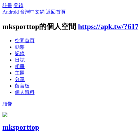
註冊
登錄
Android 台灣中文網
返回首頁
mksporttop的個人空間
https://apk.tw/?61
空間首頁
動態
記錄
日誌
相冊
主題
分享
留言板
個人資料
頭像
mksporttop