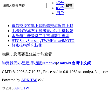
綜合
搜尋
帖子
用戶
遊戲交流
遊戲下載
軟體交流
軟體下載
手機影視
桌布主題
漫畫小說
手機鈴聲
水族館
手機音樂
二手市場
新手專區
HTC
Sony
Samsung
TWM
Huawei
MOTO
解密技術
繁化技術
抱歉，您需要登錄後才能查看
聯繫我們
|
小黑屋
|
手機版
|
Archiver
|
Android 台灣中文網
GMT+8, 2026-8-7 10:52
, Processed in 0.011068 second(s), 3 quer
Powered by
APK.TW
v2.0
© 2013
APK.TW