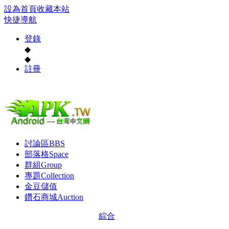
設為首頁
收藏本站
快捷導航
登錄
◆
◆
註冊
討論區
BBS
部落格
Space
群組
Group
專題
Collection
金豆儲值
鑽石商城
Auction
綜合