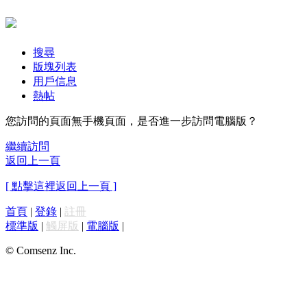
搜尋
版塊列表
用戶信息
熱帖
您訪問的頁面無手機頁面，是否進一步訪問電腦版？
繼續訪問
返回上一頁
[ 點擊這裡返回上一頁 ]
首頁
|
登錄
|
註冊
標準版
|
觸屏版
|
電腦版
|
© Comsenz Inc.