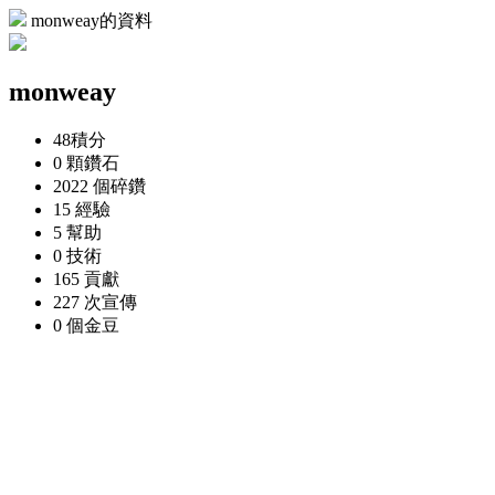
monweay的資料
monweay
48
積分
0 顆
鑽石
2022 個
碎鑽
15
經驗
5
幫助
0
技術
165
貢獻
227 次
宣傳
0 個
金豆