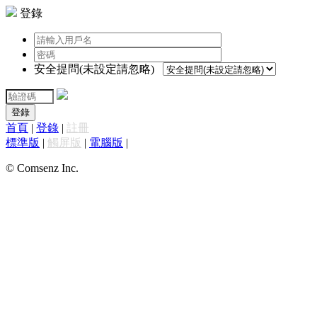
登錄
安全提問(未設定請忽略)
登錄
首頁
|
登錄
|
註冊
標準版
|
觸屏版
|
電腦版
|
© Comsenz Inc.