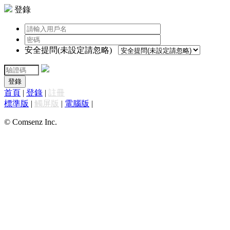
登錄
安全提問(未設定請忽略)
登錄
首頁
|
登錄
|
註冊
標準版
|
觸屏版
|
電腦版
|
© Comsenz Inc.