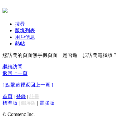
搜尋
版塊列表
用戶信息
熱帖
您訪問的頁面無手機頁面，是否進一步訪問電腦版？
繼續訪問
返回上一頁
[ 點擊這裡返回上一頁 ]
首頁
|
登錄
|
註冊
標準版
|
觸屏版
|
電腦版
|
© Comsenz Inc.