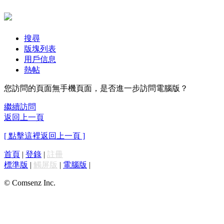
搜尋
版塊列表
用戶信息
熱帖
您訪問的頁面無手機頁面，是否進一步訪問電腦版？
繼續訪問
返回上一頁
[ 點擊這裡返回上一頁 ]
首頁
|
登錄
|
註冊
標準版
|
觸屏版
|
電腦版
|
© Comsenz Inc.