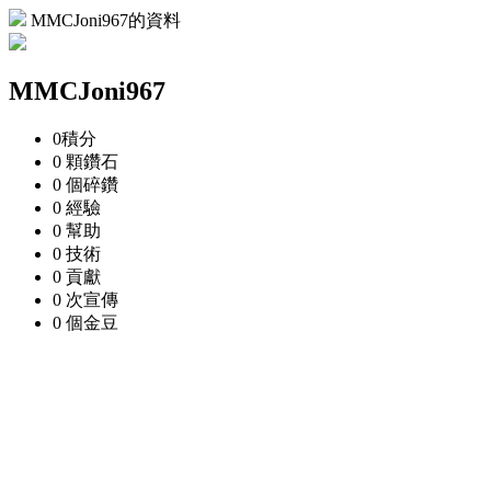
MMCJoni967的資料
MMCJoni967
0
積分
0 顆
鑽石
0 個
碎鑽
0
經驗
0
幫助
0
技術
0
貢獻
0 次
宣傳
0 個
金豆