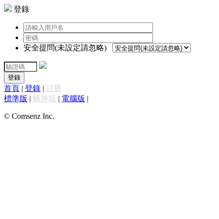
登錄
安全提問(未設定請忽略)
登錄
首頁
|
登錄
|
註冊
標準版
|
觸屏版
|
電腦版
|
© Comsenz Inc.