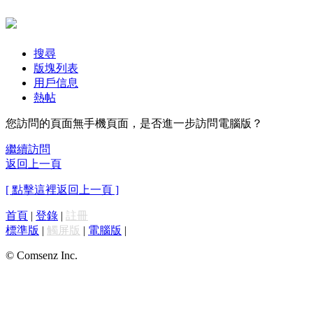
搜尋
版塊列表
用戶信息
熱帖
您訪問的頁面無手機頁面，是否進一步訪問電腦版？
繼續訪問
返回上一頁
[ 點擊這裡返回上一頁 ]
首頁
|
登錄
|
註冊
標準版
|
觸屏版
|
電腦版
|
© Comsenz Inc.