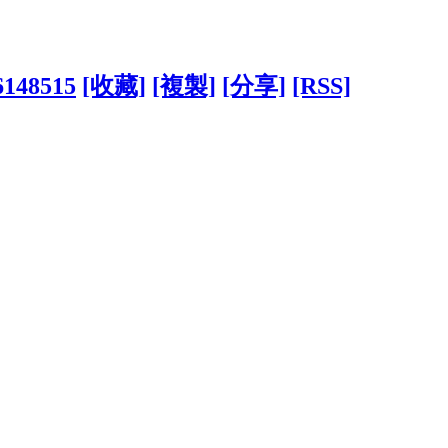
?6148515
[收藏]
[複製]
[分享]
[RSS]