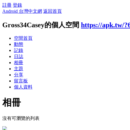
註冊
登錄
Android 台灣中文網
返回首頁
Gross34Casey的個人空間
https://apk.tw/
空間首頁
動態
記錄
日誌
相冊
主題
分享
留言板
個人資料
相冊
沒有可瀏覽的列表