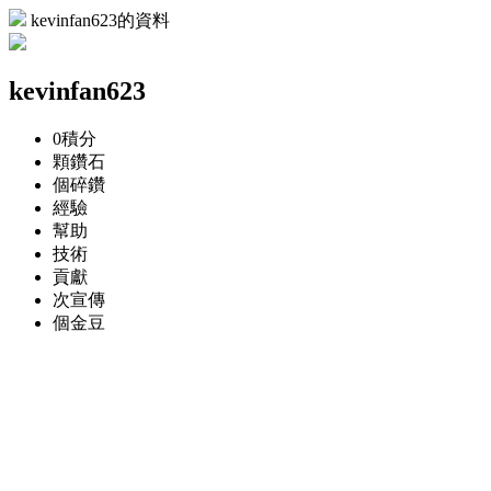
kevinfan623的資料
kevinfan623
0
積分
顆
鑽石
個
碎鑽
經驗
幫助
技術
貢獻
次
宣傳
個
金豆