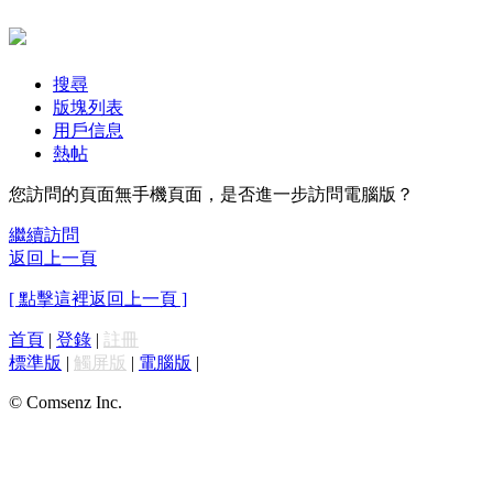
搜尋
版塊列表
用戶信息
熱帖
您訪問的頁面無手機頁面，是否進一步訪問電腦版？
繼續訪問
返回上一頁
[ 點擊這裡返回上一頁 ]
首頁
|
登錄
|
註冊
標準版
|
觸屏版
|
電腦版
|
© Comsenz Inc.