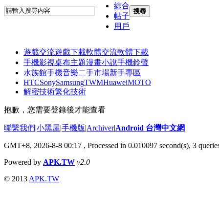
綜合
搜尋
帖子
用戶
遊戲交流
遊戲下載
軟體交流
軟體下載
手機影視
桌布主題
漫畫小說
手機鈴聲
水族館
手機音樂
二手市場
新手專區
HTC
Sony
Samsung
TWM
Huawei
MOTO
解密技術
繁化技術
抱歉，您需要登錄後才能查看
聯繫我們
|
小黑屋
|
手機版
|
Archiver
|
Android 台灣中文網
GMT+8, 2026-8-8 00:17
, Processed in 0.010097 second(s), 3 quer
Powered by
APK.TW
v2.0
© 2013
APK.TW