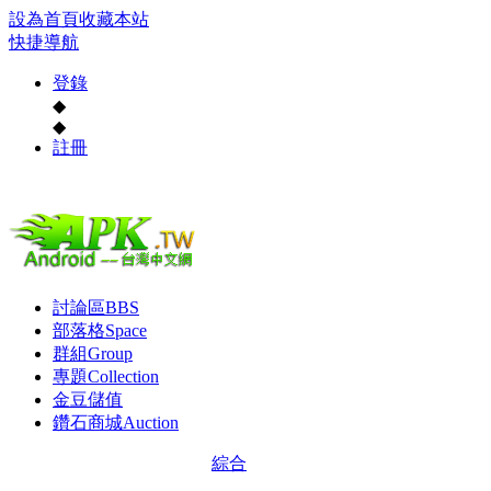
設為首頁
收藏本站
快捷導航
登錄
◆
◆
註冊
討論區
BBS
部落格
Space
群組
Group
專題
Collection
金豆儲值
鑽石商城
Auction
綜合