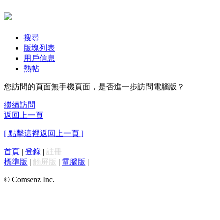
搜尋
版塊列表
用戶信息
熱帖
您訪問的頁面無手機頁面，是否進一步訪問電腦版？
繼續訪問
返回上一頁
[ 點擊這裡返回上一頁 ]
首頁
|
登錄
|
註冊
標準版
|
觸屏版
|
電腦版
|
© Comsenz Inc.