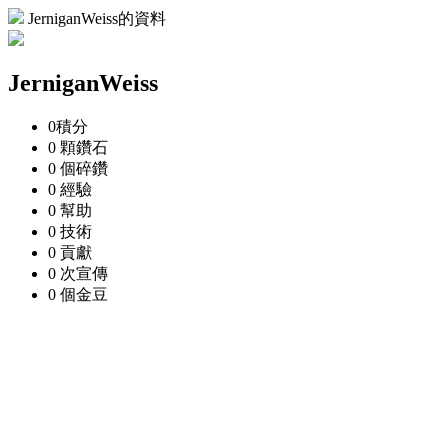
JerniganWeiss的資料
JerniganWeiss
0
積分
0 顆
鑽石
0 個
碎鑽
0
經驗
0
幫助
0
技術
0
貢獻
0 次
宣傳
0 個
金豆