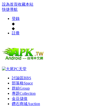
設為首頁
收藏本站
快捷導航
登錄
◆
◆
註冊
討論區
BBS
部落格
Space
群組
Group
專題
Collection
金豆儲值
鑽石商城
Auction