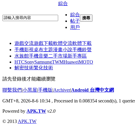
綜合
綜合
搜尋
帖子
用戶
遊戲交流
遊戲下載
軟體交流
軟體下載
手機影視
桌布主題
漫畫小說
手機鈴聲
水族館
手機音樂
二手市場
新手專區
HTC
Sony
Samsung
TWM
Huawei
MOTO
解密技術
繁化技術
請先登錄後才能繼續瀏覽
聯繫我們
|
小黑屋
|
手機版
|
Archiver
|
Android 台灣中文網
GMT+8, 2026-8-6 10:34
, Processed in 0.008354 second(s), 1 quer
Powered by
APK.TW
v2.0
© 2013
APK.TW