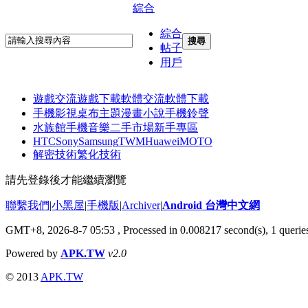
綜合
綜合
搜尋
帖子
用戶
遊戲交流
遊戲下載
軟體交流
軟體下載
手機影視
桌布主題
漫畫小說
手機鈴聲
水族館
手機音樂
二手市場
新手專區
HTC
Sony
Samsung
TWM
Huawei
MOTO
解密技術
繁化技術
請先登錄後才能繼續瀏覽
聯繫我們
|
小黑屋
|
手機版
|
Archiver
|
Android 台灣中文網
GMT+8, 2026-8-7 05:53
, Processed in 0.008217 second(s), 1 quer
Powered by
APK.TW
v2.0
© 2013
APK.TW