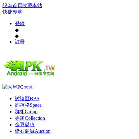
設為首頁
收藏本站
快捷導航
登錄
◆
◆
註冊
討論區
BBS
部落格
Space
群組
Group
專題
Collection
金豆儲值
鑽石商城
Auction