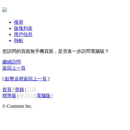
搜尋
版塊列表
用戶信息
熱帖
您訪問的頁面無手機頁面，是否進一步訪問電腦版？
繼續訪問
返回上一頁
[ 點擊這裡返回上一頁 ]
首頁
|
登錄
|
註冊
標準版
|
觸屏版
|
電腦版
|
© Comsenz Inc.